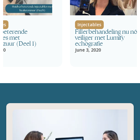
les
Injectables
rbeterende
Fillerbehandeling nu nó
bles met
veiliger met Lumify
nzuur (Deel 1)
echografie
020
June 3, 2020