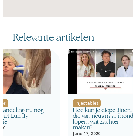
Relevante artikelen
les
Injectables
ehandeling nu nóg
Hoe kun je diepe lijnen,
r met Lumify
die van neus naar mond
fie
lopen, wat zachter
020
maken?
June 17, 2020