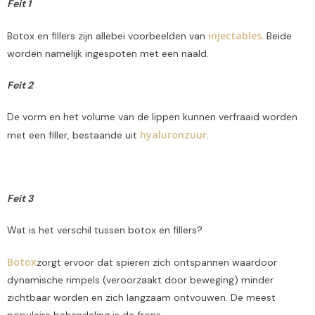
Feit 1
injectables
Botox en fillers zijn allebei voorbeelden van
. Beide
worden namelijk ingespoten met een naald.
Feit 2
De vorm en het volume van de lippen kunnen verfraaid worden
hyaluronzuur
met een filler, bestaande uit
.
Feit 3
Wat is het verschil tussen botox en fillers?
Botox
zorgt ervoor dat spieren zich ontspannen waardoor
dynamische rimpels (veroorzaakt door beweging) minder
zichtbaar worden en zich langzaam ontvouwen. De meest
populaire behandeling is de frons.