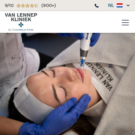
NL
9/10
(900+)