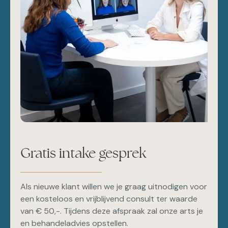
lichtgolf–energie om acne bij de bron aan te pakken
en op te ruimen.
•
HydraFacial behandeling:
Verstopte poriën worden
gezuiverd en de huid zal rustiger worden en zich
herstellen. Roodheid en irritatie zal verminderen
evenals kans op nieuwe ontstekingen of
verstoppingen
•
Huidverzorging
: Ook zult u goede anti-
acneproducten van Environ of Obagi Medical
meekrijgen, afgestemd op jouw huidtype en acne-
Gratis intake gesprek
soort. Een uitgebreid gebruikersadvies voor deze
professionele huidverzorgingsproducten zal niet
ontbreken.
Als nieuwe klant willen we je graag uitnodigen voor
een kosteloos en vrijblijvend consult ter waarde
•
Voeding supplementen
: Tevens bieden
van € 50,-. Tijdens deze afspraak zal onze arts je
voedingssupplementen van Skin Accumax goede
en behandeladvies opstellen.