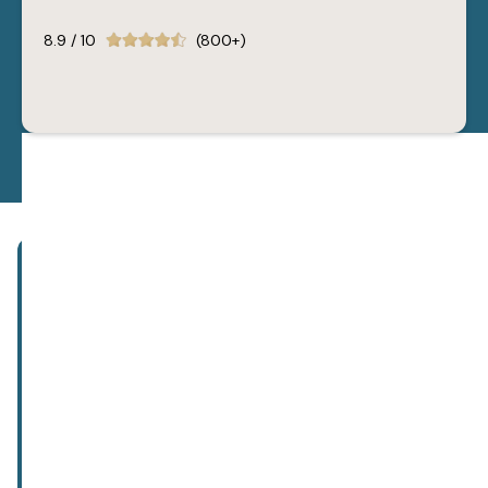
resultaten. Skin Accumax werkt van binnenuit en
wordt veelal ter ondersteuning aangeboden.
8.9 / 10
(800+)
•
Laserbehandeling
: De
laser
wordt vooral ingezet bij
acne littekens.
•
Acne camoufleren
:
Onze schoonheidstherapeute
kan acne camoufleren met de huidverzorgende make-
up producten van Jane Iredale. Ook ideaal voor
gebruik thuis.
Abonneer je op onze nieuwsbrief!