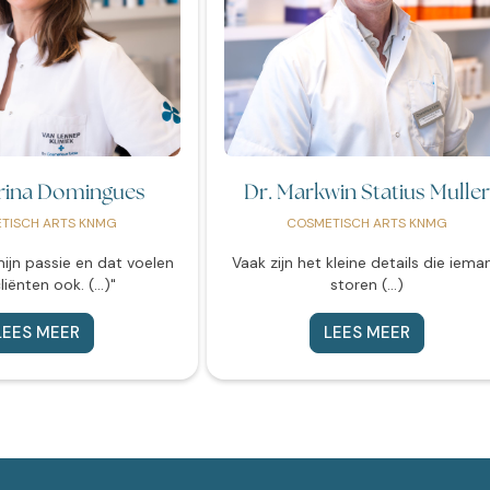
arina Domingues
Dr. Markwin Statius Mulle
TISCH ARTS KNMG
COSMETISCH ARTS KNMG
mijn passie en dat voelen
Vaak zijn het kleine details die iema
liënten ook. (...)"
storen (...)
LEES MEER
LEES MEER