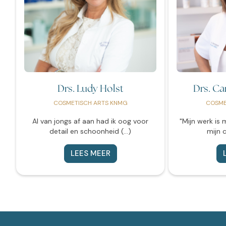
Drs. Ludy Holst
Drs. C
COSMETISCH ARTS KNMG
COSME
Al van jongs af aan had ik oog voor
"Mijn werk is 
detail en schoonheid (...)
mijn c
LEES MEER