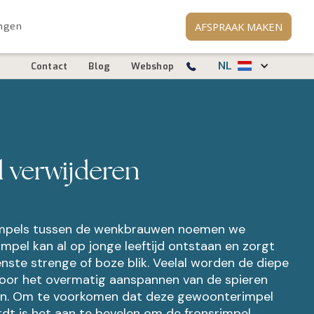
AFSPRAAK MAKEN
ngen
NL
Contact
Blog
Webshop
 verwijderen
f rimpels tussen de wenkbrauwen noemen we
impel kan al op jonge leeftijd ontstaan en zorgt
ste strenge of boze blik. Veelal worden de diepe
oor het overmatig aanspannen van de spieren
n. Om te voorkomen dat deze gewoonterimpel
rdt is het aan te bevelen om de fronsrimpel