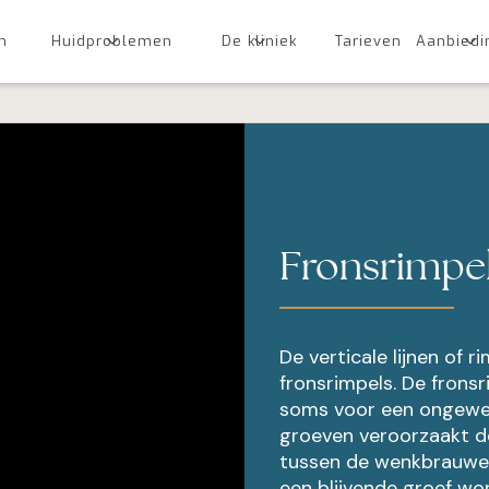
n
Huidproblemen
De kliniek
Tarieven
Aanbiedi
Fronsrimpel
De verticale lijnen o
fronsrimpels. De fronsr
soms voor een ongewen
groeven veroorzaakt d
tussen de wenkbrauwe
een blijvende groef wo