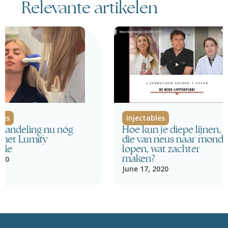
Relevante artikelen
les
Injectables
ehandeling nu nóg
Hoe kun je diepe lijnen,
r met Lumify
die van neus naar mond
fie
lopen, wat zachter
020
maken?
June 17, 2020