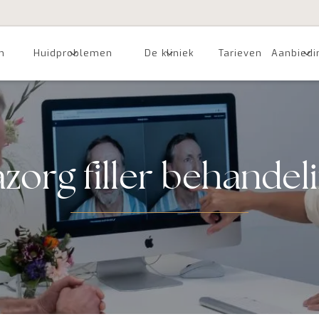
n
Huidproblemen
De kliniek
Tarieven
Aanbiedi
zorg filler behandel