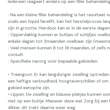
Iedereen reageert anders op een filler behandeling
›
Na een kleine filler behandeling is het resultaat
zoals een liquid facelift, kan het herstelproces la
zijn in grootte. Hierdoor kan er in de eerste dage
›
Oppervlakkig kunnen er bultjes of schijfjes voelba
enkele dagen tot 3maanden voelbaar zijn (meestal
›
Veel mensen kunnen 8 tot 18 maanden, of zelfs nog
consult.
›
Specifieke nazorg voor bepaalde gebieden:
• Traangoot: Er kan langduriger zwelling optreden
een heftige verkoudheid, hoogteverschillen of om 
gebied eenoptie zijn.
• Lippen: De zwelling en blauwe plekjes kunnen s
niet op een bultje. Masseer deze wel. Zorg bij een
dikker, dit trekt daarna weer weg.