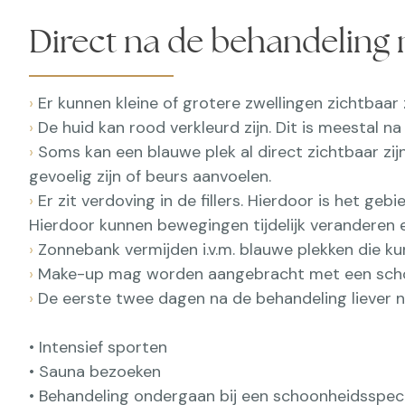
Direct na de behandeling me
›
Er kunnen kleine of grotere zwellingen zichtbaar z
›
De huid kan rood verkleurd zijn. Dit is meestal 
›
Soms kan een blauwe plek al direct zichtbaar zi
gevoelig zijn of beurs aanvoelen.
›
Er zit verdoving in de fillers. Hierdoor is het ge
Hierdoor kunnen bewegingen tijdelijk veranderen e
›
Zonnebank vermijden i.v.m. blauwe plekken die k
›
Make-up mag worden aangebracht met een scho
›
De eerste twee dagen na de behandeling liever ni
• Intensief sporten
• Sauna bezoeken
• Behandeling ondergaan bij een schoonheidsspeci