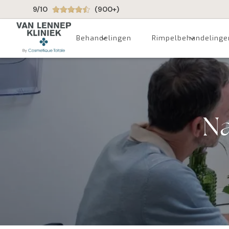
9/10
(900+)
Behandelingen
Rimpelbehandelinge
Na