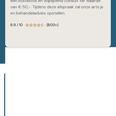
een kosteloos en vrijblijvend consult ter waarde
van € 50,-. Tijdens deze afspraak zal onze arts je
en behandeladvies opstellen.
8.9 / 10
(800+)
Abonneer je op onze nieuwsbrief!