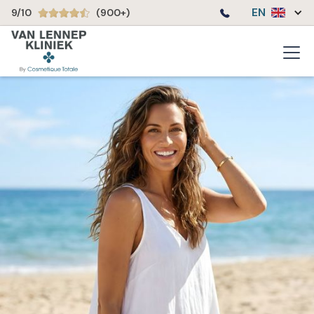
EN
9/10
(900+)