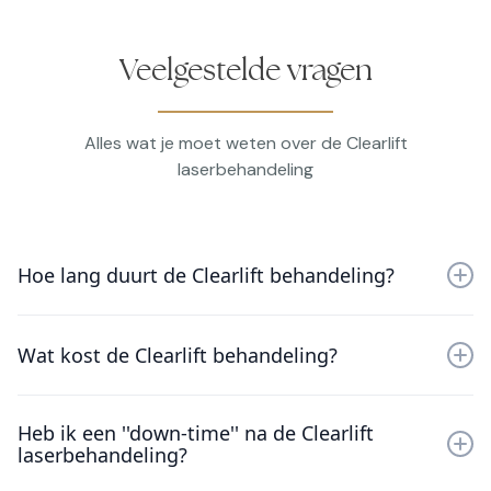
Veelgestelde vragen
Alles wat je moet weten over de Clearlift
laserbehandeling
Hoe lang duurt de Clearlift behandeling?
De Clearlift-laserbehandeling duurt ongeveer een uur
per zone. De zones die behandeld kunnen worden zijn
Wat kost de Clearlift behandeling?
gezicht, hals en decolleté.
Voor de actuele prijzen van de Clearlift
Heb ik een ''down-time'' na de Clearlift
laserbehandeling, of de Hydralift, verwijzen wij jou
laserbehandeling?
naar onze
prijslijst
.