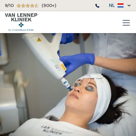
NL
9/10
(900+)