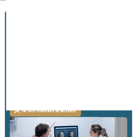
Abonneer je op onze nieuwsbrief!
Wij hechten waarde aan jouw gegevens. Lees meer hier over in ons
privacybeleid.