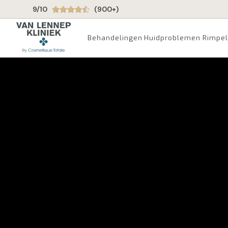
9/10
(900+)
Behandelingen
Huidproblemen
Rimpel