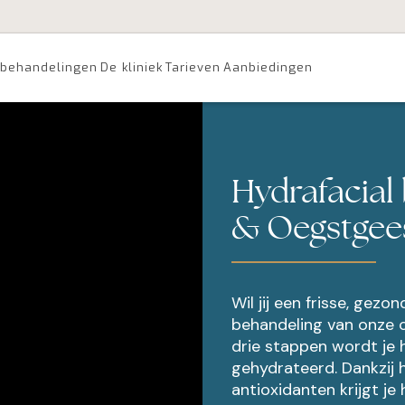
behandelingen
De kliniek
Tarieven
Aanbiedingen
Hydrafacial
& Oegstgee
Wil jij een frisse, gezo
behandeling van onze cl
drie stappen wordt je h
gehydrateerd. Dankzij 
antioxidanten krijgt je 