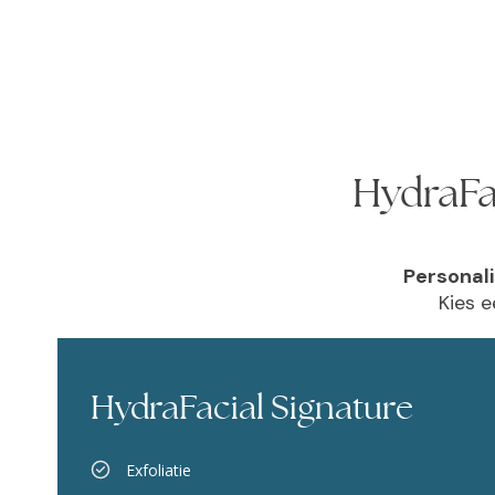
HydraFa
Personali
Kies e
HydraFacial Signature
Exfoliatie