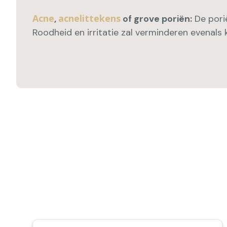
Acne
acnelittekens
,
of grove poriën:
De porië
Roodheid en irritatie zal verminderen evenals