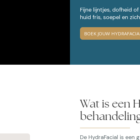
Fijne lijntjes, dofheid
huid fris, soepel en zi
BOEK JOUW HYDRAFACI
Wat is een 
behandelin
De HydraFacial is een 