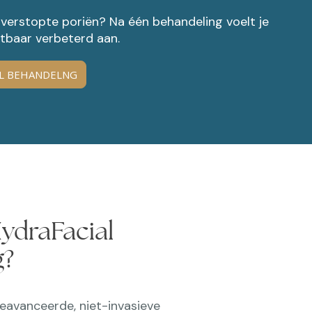
 of verstopte poriën? Na één behandeling voelt je
chtbaar verbeterd aan.
AL BEHANDELNG
HydraFacial
g?
geavanceerde, niet-invasieve