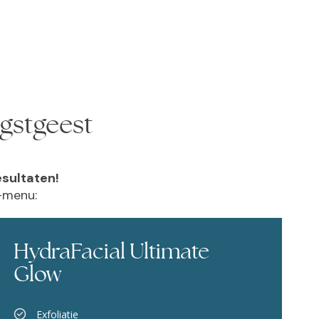
gstgeest
esultaten!
l-menu:
HydraFacial Ultimate
Glow
Exfoliatie